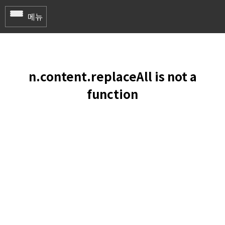
메뉴
Home
곤지암 리조트
n.content.replaceAll is not a
무주 덕유산 리조트
function
하이원 리조트
용평 리조트
에덴밸리 리조트
지산 리조트
휘닉스 파크
엘리시안 강촌 리조트