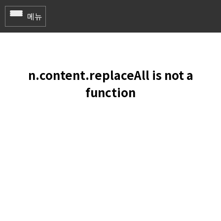
메뉴
Home
곤지암 리조트
n.content.replaceAll is not a
무주 덕유산 리조트
function
하이원 리조트
용평 리조트
에덴밸리 리조트
지산 리조트
휘닉스 파크
엘리시안 강촌 리조트